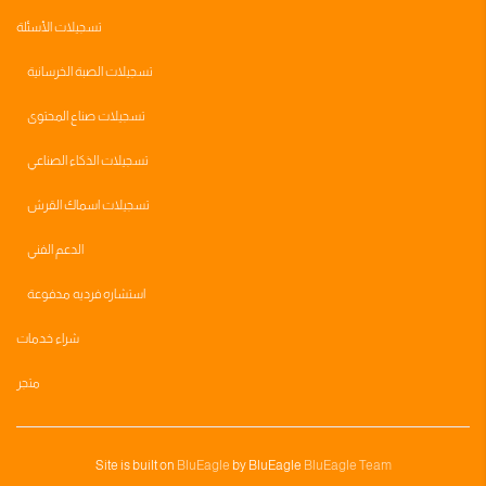
تسجيلات الأسئلة
تسجيلات الصبة الخرسانية
تسجيلات صناع المحتوى
تسجيلات الذكاء الصناعي
تسجيلات اسماك القرش
الدعم الفني
استشاره فرديه مدفوعة
شراء خدمات
متجر
Site is built on
BluEagle
by BluEagle
BluEagle Team