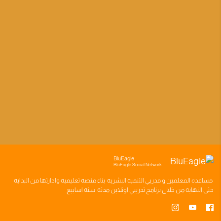
BluEagle
BluEagle Social Network
مساعده
المعلمين
و
مدربي التنميه البشريه
بناء
منصه تعليميه
وادارتها من البدايه
حتى النهايه من خلال
برنامج تدريبي
اونلاين مدته
سته اسابيع