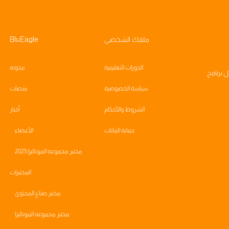
ملفك الشخصي
BluEagle
الدورات التعليمية
مدونه
ال
برنامج
سياسة الخصوصية
منصات
الشروط والأحكام
أخبار
حماية البيانات
الأعضاء
مختبر مجموعه الموناليزا 2025
المختبرات
مختبر صناع المحتوى
مختبر مجموعه الموناليزا