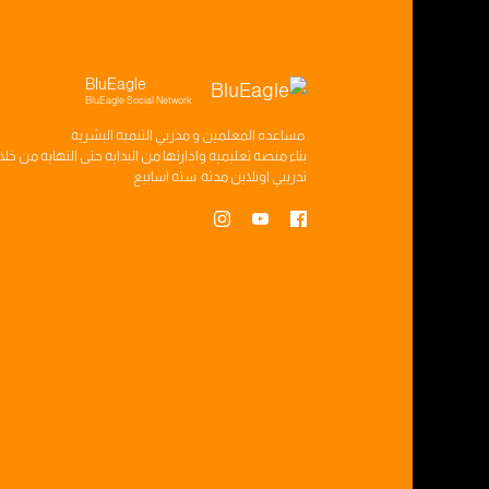
BluEagle
BluEagle Social Network
مساعده
المعلمين
و
مدربي التنميه البشريه
بناء
منصه تعليميه
وادارتها من البدايه حتى النهايه من خل
تدريبي
اونلاين مدته
سته اسابيع