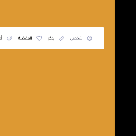
شخصي
يذكر
المفضلة
أص