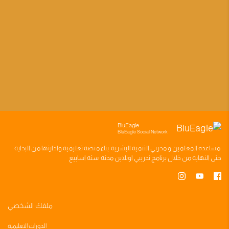
BluEagle
BluEagle Social Network
مساعده
المعلمين
و
مدربي التنميه البشريه
بناء
منصه تعليميه
وادارتها من البدايه
حتى النهايه من خلال
برنامج تدريبي
اونلاين مدته
سته اسابيع
ملفك الشخصي
الدورات التعليمية