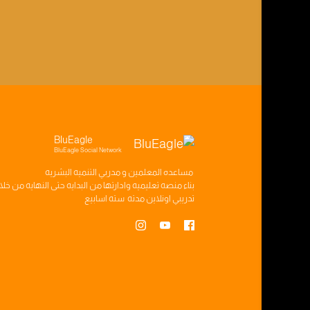
BluEagle
BluEagle Social Network
مساعده
المعلمين
و
مدربي التنميه البشريه
بناء
منصه تعليميه
وادارتها من البدايه حتى النهايه من خل
تدريبي
اونلاين مدته
سته اسابيع