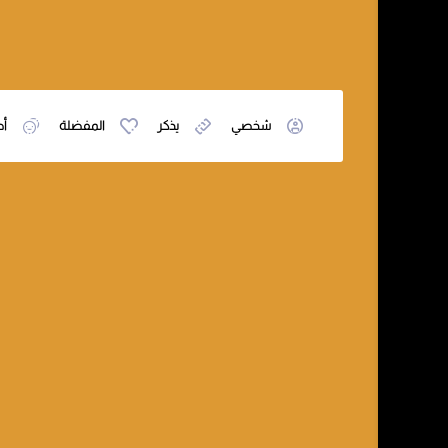
شخصي
يذكر
المفضلة
أص