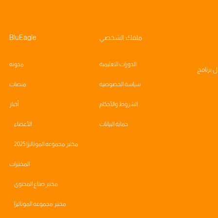
ملفك الشخصي
BluEagle
الدورات التعليمية
مدونه
ال
برنامج
سياسة الخصوصية
منصات
الشروط والأحكام
أخبار
حماية البيانات
الأعضاء
مختبر مجموعه الموناليزا 2025
المختبرات
مختبر صناع المحتوى
مختبر مجموعه الموناليزا