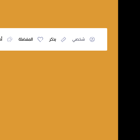
شخصي
يذكر
المفضلة
أص