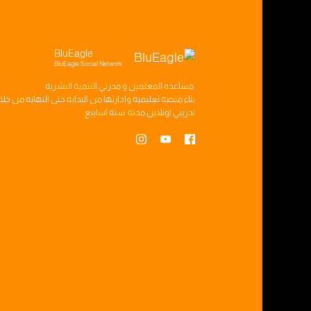
BluEagle
BluEagle Social Network
مساعده
المعلمين
و
مدربي التنميه البشريه
بناء
منصه تعليميه
وادارتها من البدايه حتى النهايه من خل
تدريبي
اونلاين مدته
سته اسابيع