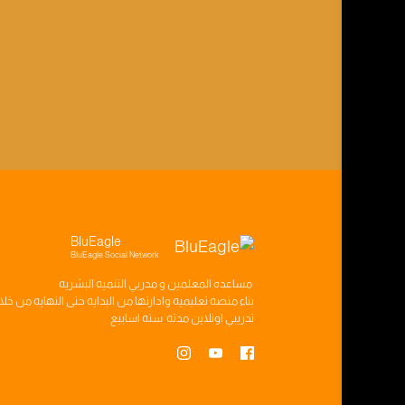
BluEagle
BluEagle Social Network
مساعده
المعلمين
و
مدربي التنميه البشريه
بناء
منصه تعليميه
وادارتها من البدايه حتى النهايه من خل
تدريبي
اونلاين مدته
سته اسابيع