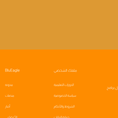
ملفك الشخصي
BluEagle
الدورات التعليمية
مدونه
ال
برنامج
سياسة الخصوصية
منصات
الشروط والأحكام
أخبار
حماية البيانات
الأعضاء