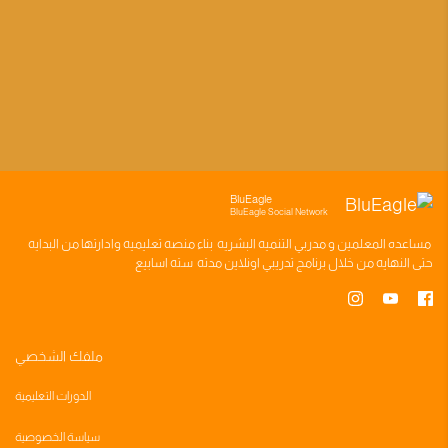
BluEagle
BluEagle Social Network
مساعده
المعلمين
و
مدربي التنميه البشريه
بناء
منصه تعليميه
وادارتها من البدايه
حتى النهايه من خلال
برنامج تدريبي
اونلاين مدته
سته اسابيع
ملفك الشخصي
الدورات التعليمية
سياسة الخصوصية