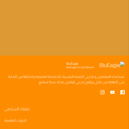
BluEagle
BluEagle Social Network
مساعده
المعلمين
و
مدربي التنميه البشريه
بناء
منصه تعليميه
وادارتها من البدايه
حتى النهايه من خلال
برنامج تدريبي
اونلاين مدته
سته اسابيع
ملفك الشخصي
الدورات التعليمية