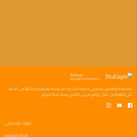
BluEagle
BluEagle Social Network
مساعده
المعلمين
و
مدربي التنميه البشريه
بناء
منصه تعليميه
وادارتها من البدايه
حتى النهايه من خلال
برنامج تدريبي
اونلاين مدته
سته اسابيع
ملفك الشخصي
الدورات التعليمية