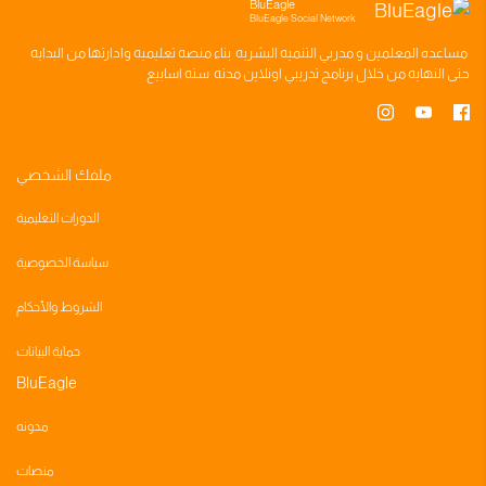
BluEagle
BluEagle Social Network
مساعده
المعلمين
و
مدربي التنميه البشريه
بناء
منصه تعليميه
وادارتها من البدايه
حتى النهايه من خلال
برنامج تدريبي
اونلاين مدته
سته اسابيع
ملفك الشخصي
الدورات التعليمية
سياسة الخصوصية
الشروط والأحكام
حماية البيانات
BluEagle
مدونه
منصات