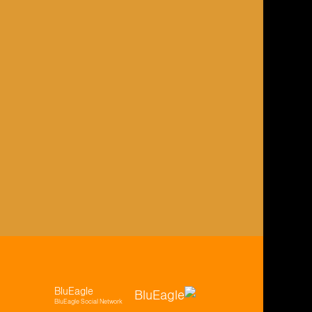
BluEagle
BluEagle Social Network