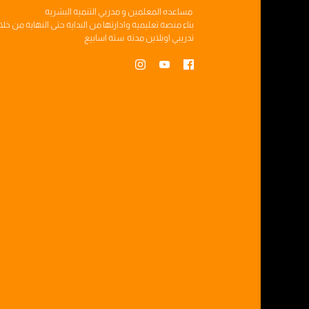
مساعده
المعلمين
و
مدربي التنميه البشريه
بناء
منصه تعليميه
وادارتها من البدايه حتى النهايه من خل
تدريبي
اونلاين مدته
سته اسابيع