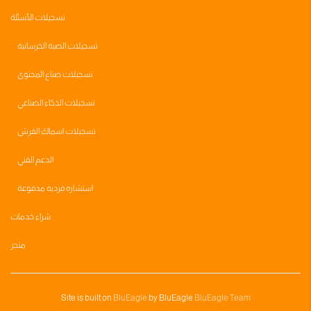
تسجيلات الأسئلة
تسجيلات الصبة الخرسانية
تسجيلات صناع المحتوى
تسجيلات الذكاء الصناعي
تسجيلات اسماك القرش
الدعم الفني
استشاره فرديه مدفوعة
شراء خدمات
متجر
Site is built on
BluEagle
by BluEagle
BluEagle Team