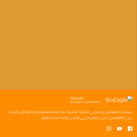
BluEagle
BluEagle Social Network
مساعده
المعلمين
و
مدربي التنميه البشريه
بناء
منصه تعليميه
وادارتها من البدايه
حتى النهايه من خلال
برنامج تدريبي
اونلاين مدته
سته اسابيع