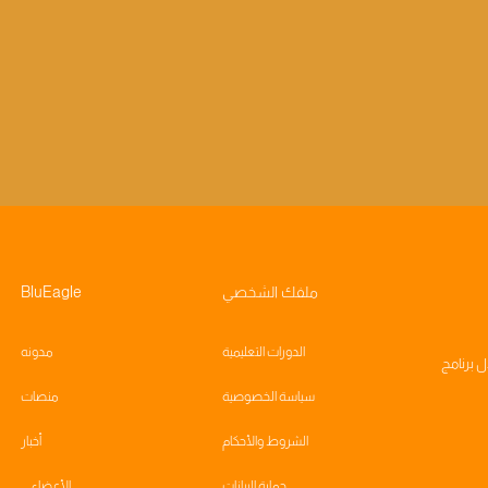
ملفك الشخصي
BluEagle
الدورات التعليمية
مدونه
ال
برنامج
سياسة الخصوصية
منصات
الشروط والأحكام
أخبار
حماية البيانات
الأعضاء