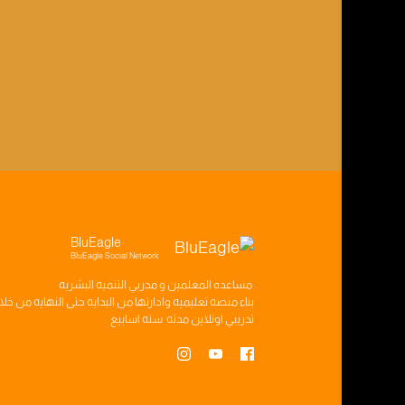
BluEagle
BluEagle Social Network
مساعده
المعلمين
و
مدربي التنميه البشريه
بناء
منصه تعليميه
وادارتها من البدايه حتى النهايه من خل
تدريبي
اونلاين مدته
سته اسابيع