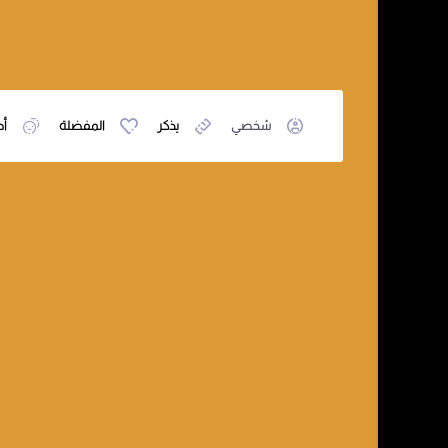
شخصي
يذكر
المفضلة
أص