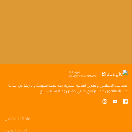
BluEagle
BluEagle Social Network
مساعده
المعلمين
و
مدربي التنميه البشريه
بناء
منصه تعليميه
وادارتها من البدايه
حتى النهايه من خلال
برنامج تدريبي
اونلاين مدته
سته اسابيع
ملفك الشخصي
الدورات التعليمية