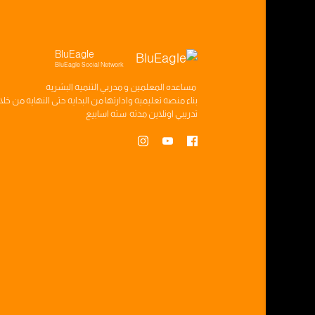
BluEagle
BluEagle Social Network
مساعده
المعلمين
و
مدربي التنميه البشريه
بناء
منصه تعليميه
وادارتها من البدايه حتى النهايه من خل
تدريبي
اونلاين مدته
سته اسابيع