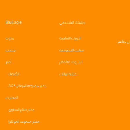
ملفك الشخصي
BluEagle
الدورات التعليمية
مدونه
ال
برنامج
سياسة الخصوصية
منصات
الشروط والأحكام
أخبار
حماية البيانات
الأعضاء
مختبر مجموعه الموناليزا 2025
المختبرات
مختبر صناع المحتوى
مختبر مجموعه الموناليزا