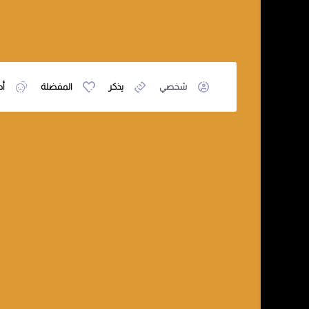
شخصي
يذكر
المفضلة
أص