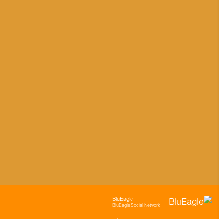
BluEagle
BluEagle Social Network