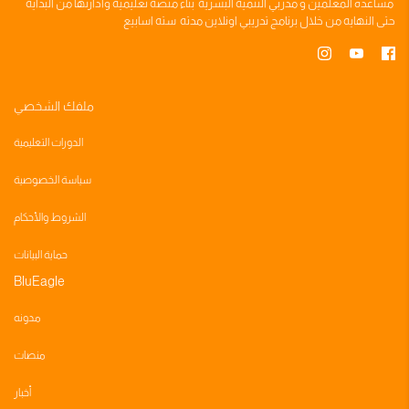
مساعده
المعلمين
و
مدربي التنميه البشريه
بناء
منصه تعليميه
وادارتها من البدايه
حتى النهايه من خلال
برنامج تدريبي
اونلاين مدته
سته اسابيع
ملفك الشخصي
الدورات التعليمية
سياسة الخصوصية
الشروط والأحكام
حماية البيانات
BluEagle
مدونه
منصات
أخبار