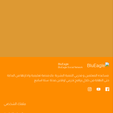
BluEagle
BluEagle Social Network
مساعده
المعلمين
و
مدربي التنميه البشريه
بناء
منصه تعليميه
وادارتها من البدايه
حتى النهايه من خلال
برنامج تدريبي
اونلاين مدته
سته اسابيع
ملفك الشخصي