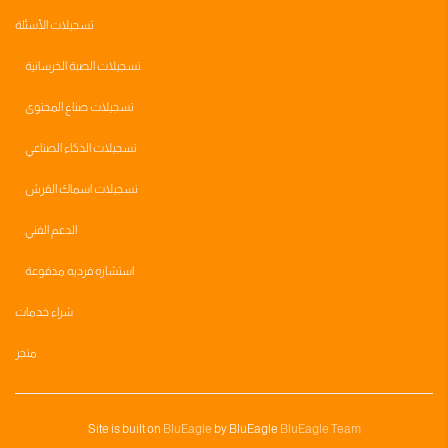
تسجيلات الأسئلة
تسجيلات الصبة الخرسانية
تسجيلات صناع المحتوى
تسجيلات الذكاء الصناعي
تسجيلات اسماك القرش
الدعم الفني
استشاره فرديه مدفوعة
شراء خدمات
متجر
Site is built on
BluEagle
by BluEagle
BluEagle Team