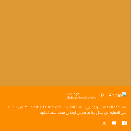
BluEagle
BluEagle Social Network
مساعده
المعلمين
و
مدربي التنميه البشريه
بناء
منصه تعليميه
وادارتها من البدايه
حتى النهايه من خلال
برنامج تدريبي
اونلاين مدته
سته اسابيع