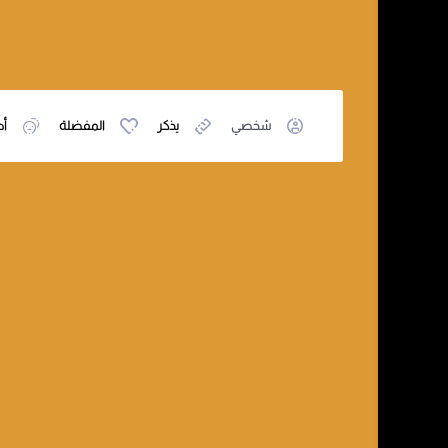
شخصي
يذكر
المفضلة
أص