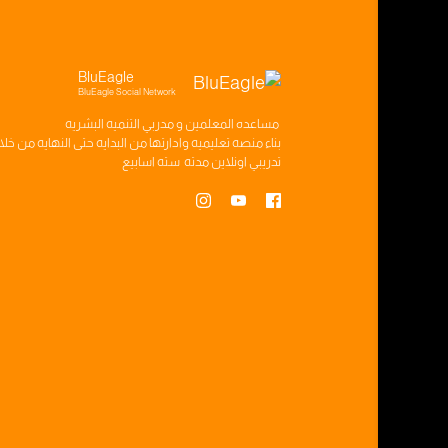
BluEagle
BluEagle Social Network
مساعده
المعلمين
و
مدربي التنميه البشريه
بناء
منصه تعليميه
وادارتها من البدايه حتى النهايه من خل
تدريبي
اونلاين مدته
سته اسابيع