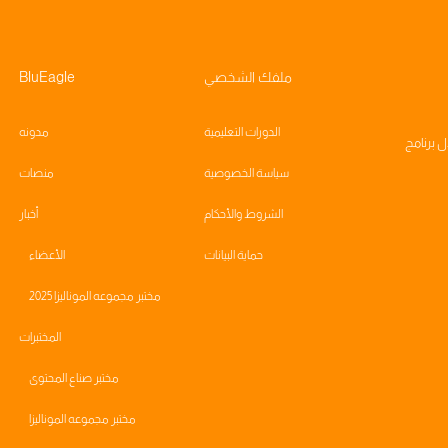
ملفك الشخصي
BluEagle
الدورات التعليمية
مدونه
ال
برنامج
سياسة الخصوصية
منصات
الشروط والأحكام
أخبار
حماية البيانات
الأعضاء
مختبر مجموعه الموناليزا 2025
المختبرات
مختبر صناع المحتوى
مختبر مجموعه الموناليزا