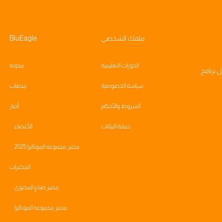
ملفك الشخصي
BluEagle
الدورات التعليمية
مدونه
ال
برنامج
سياسة الخصوصية
منصات
الشروط والأحكام
أخبار
حماية البيانات
الأعضاء
مختبر مجموعه الموناليزا 2025
المختبرات
مختبر صناع المحتوى
مختبر مجموعه الموناليزا