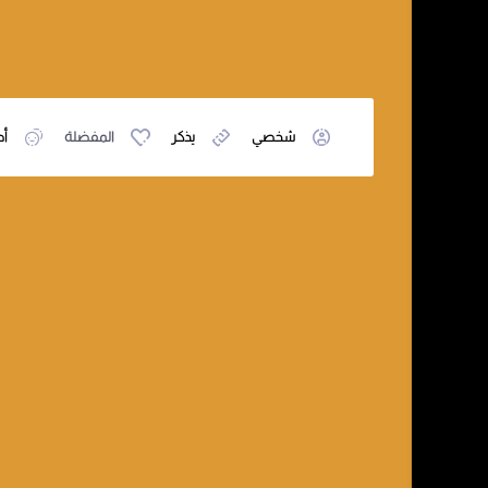
شخصي
يذكر
المفضلة
أص