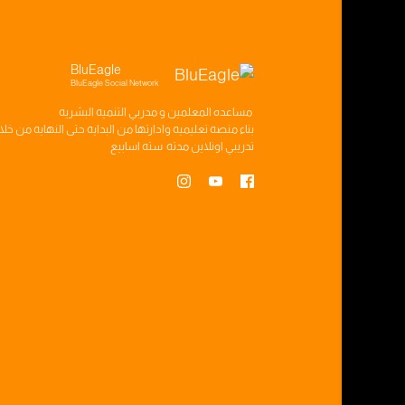
BluEagle
BluEagle Social Network
مساعده
المعلمين
و
مدربي التنميه البشريه
بناء
منصه تعليميه
وادارتها من البدايه حتى النهايه من خل
تدريبي
اونلاين مدته
سته اسابيع