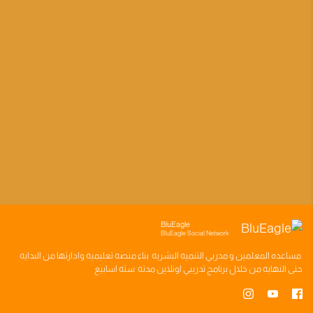
BluEagle
BluEagle Social Network
مساعده
المعلمين
و
مدربي التنميه البشريه
بناء
منصه تعليميه
وادارتها من البدايه
حتى النهايه من خلال
برنامج تدريبي
اونلاين مدته
سته اسابيع