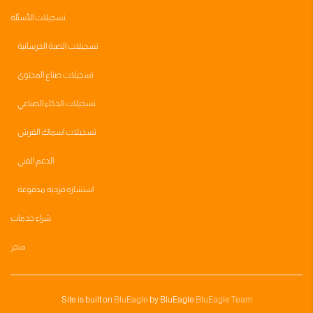
تسجيلات الأسئلة
تسجيلات الصبة الخرسانية
تسجيلات صناع المحتوى
تسجيلات الذكاء الصناعي
تسجيلات اسماك القرش
الدعم الفني
استشاره فرديه مدفوعة
شراء خدمات
متجر
Site is built on
BluEagle
by BluEagle
BluEagle Team