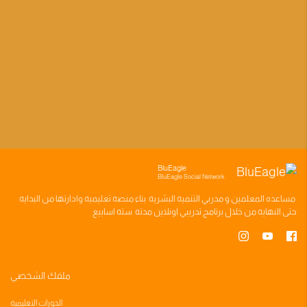
BluEagle
BluEagle Social Network
مساعده
المعلمين
و
مدربي التنميه البشريه
بناء
منصه تعليميه
وادارتها من البدايه
حتى النهايه من خلال
برنامج تدريبي
اونلاين مدته
سته اسابيع
ملفك الشخصي
الدورات التعليمية