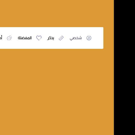
شخصي
يذكر
المفضلة
أص