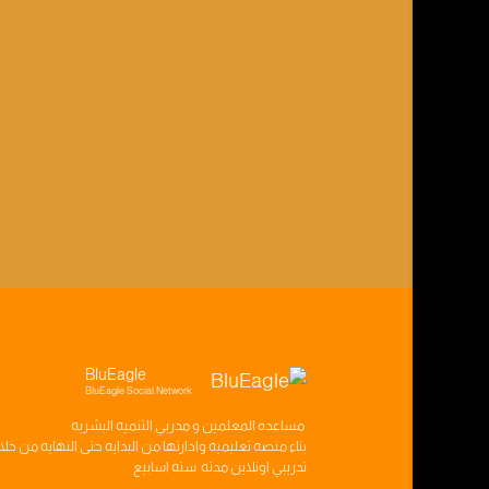
BluEagle
BluEagle Social Network
مساعده
المعلمين
و
مدربي التنميه البشريه
بناء
منصه تعليميه
وادارتها من البدايه حتى النهايه من خل
تدريبي
اونلاين مدته
سته اسابيع