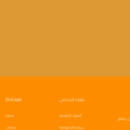
ملفك الشخصي
BluEagle
الدورات التعليمية
مدونه
ال
برنامج
سياسة الخصوصية
منصات