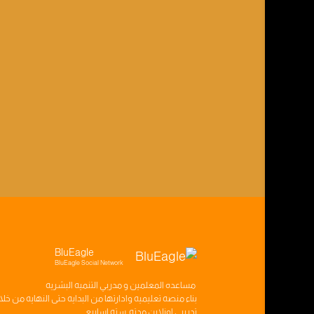
BluEagle
BluEagle Social Network
مساعده
المعلمين
و
مدربي التنميه البشريه
بناء
منصه تعليميه
وادارتها من البدايه حتى النهايه من خل
تدريبي
اونلاين مدته
سته اسابيع