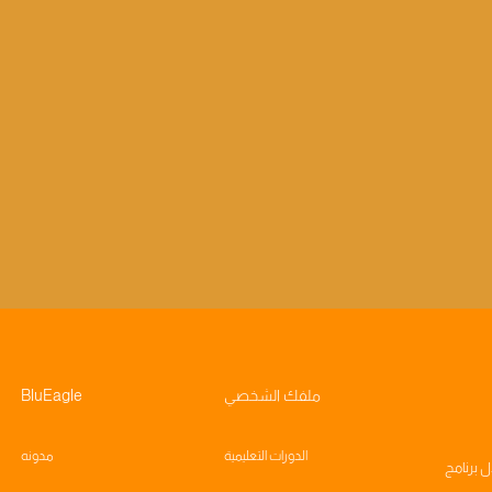
ملفك الشخصي
BluEagle
الدورات التعليمية
مدونه
ال
برنامج