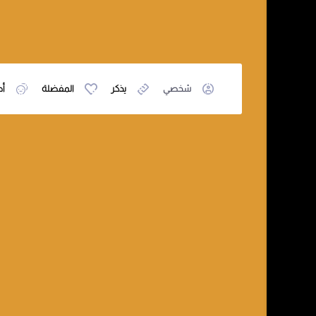
شخصي
يذكر
المفضلة
أص