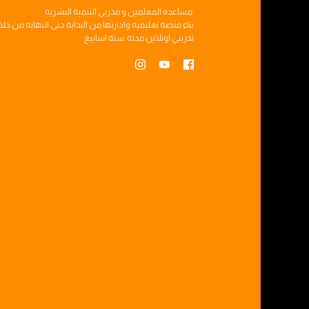
مساعده
المعلمين
و
مدربي التنميه البشريه
بناء
منصه تعليميه
وادارتها من البدايه حتى النهايه من خل
تدريبي
اونلاين مدته
سته اسابيع