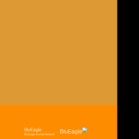
BluEagle
BluEagle Social Network