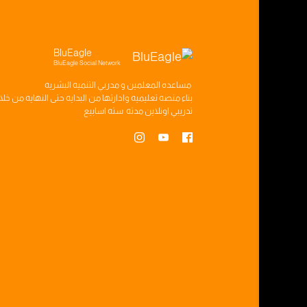
BluEagle
BluEagle Social Network
مساعده
المعلمين
و
مدربي التنميه البشريه
بناء
منصه تعليميه
وادارتها من البدايه حتى النهايه من خل
تدريبي
اونلاين مدته
سته اسابيع