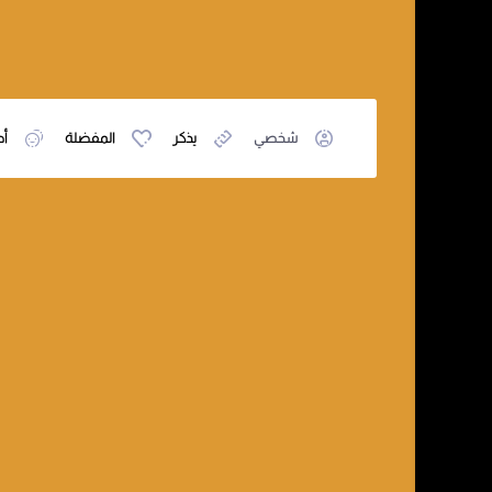
شخصي
يذكر
المفضلة
أص