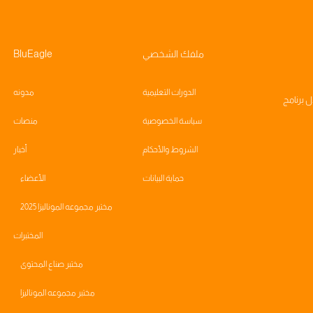
ملفك الشخصي
BluEagle
الدورات التعليمية
مدونه
ال
برنامج
سياسة الخصوصية
منصات
الشروط والأحكام
أخبار
حماية البيانات
الأعضاء
مختبر مجموعه الموناليزا 2025
المختبرات
مختبر صناع المحتوى
مختبر مجموعه الموناليزا