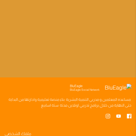
BluEagle
BluEagle Social Network
مساعده
المعلمين
و
مدربي التنميه البشريه
بناء
منصه تعليميه
وادارتها من البدايه
حتى النهايه من خلال
برنامج تدريبي
اونلاين مدته
سته اسابيع
ملفك الشخصي