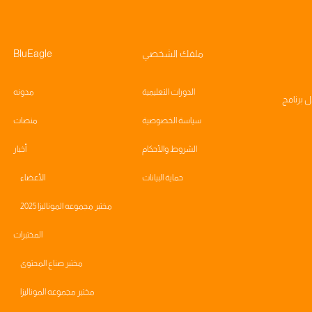
ملفك الشخصي
BluEagle
الدورات التعليمية
مدونه
ال
برنامج
سياسة الخصوصية
منصات
الشروط والأحكام
أخبار
حماية البيانات
الأعضاء
مختبر مجموعه الموناليزا 2025
المختبرات
مختبر صناع المحتوى
مختبر مجموعه الموناليزا