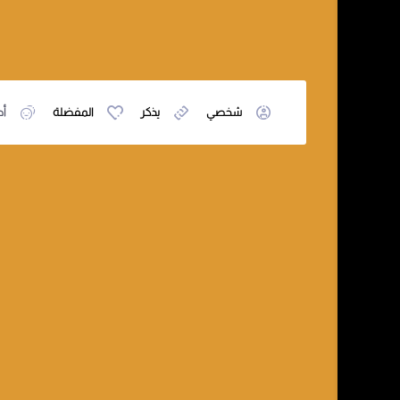
شخصي
يذكر
المفضلة
أص