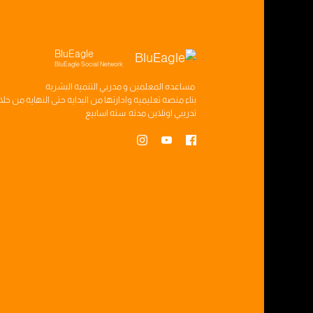
BluEagle
BluEagle Social Network
مساعده
المعلمين
و
مدربي التنميه البشريه
بناء
منصه تعليميه
وادارتها من البدايه حتى النهايه من خل
تدريبي
اونلاين مدته
سته اسابيع