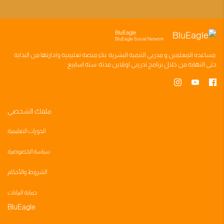
BluEagle
BluEagle Social Network
مساعده
المعلمين
و
مدربي التنميه البشريه
بناء
منصه تعليميه
وادارتها من البدايه
حتى النهايه من خلال
برنامج تدريبي
اونلاين مدته
سته اسابيع
ملفك الشخصي
الدورات التعليمية
سياسة الخصوصية
الشروط والأحكام
حماية البيانات
BluEagle