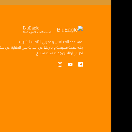
BluEagle
BluEagle Social Network
مساعده
المعلمين
و
مدربي التنميه البشريه
بناء
منصه تعليميه
وادارتها من البدايه حتى النهايه من خل
تدريبي
اونلاين مدته
سته اسابيع