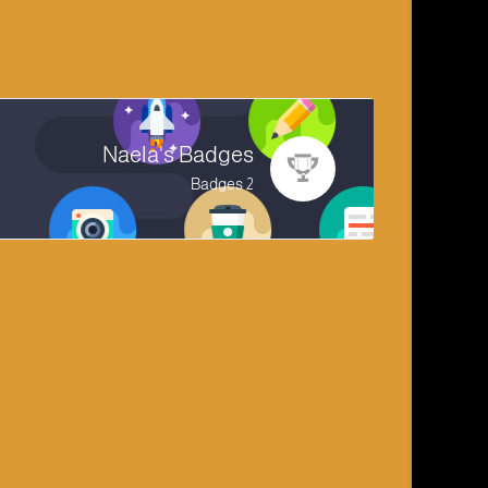
Naela's Badges
2 Badges