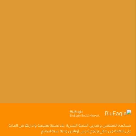
BluEagle
BluEagle Social Network
مساعده
المعلمين
و
مدربي التنميه البشريه
بناء
منصه تعليميه
وادارتها من البدايه
حتى النهايه من خلال
برنامج تدريبي
اونلاين مدته
سته اسابيع