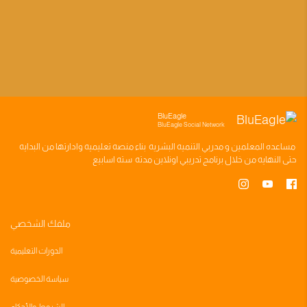
BluEagle
BluEagle Social Network
مساعده
المعلمين
و
مدربي التنميه البشريه
بناء
منصه تعليميه
وادارتها من البدايه
حتى النهايه من خلال
برنامج تدريبي
اونلاين مدته
سته اسابيع
ملفك الشخصي
الدورات التعليمية
سياسة الخصوصية