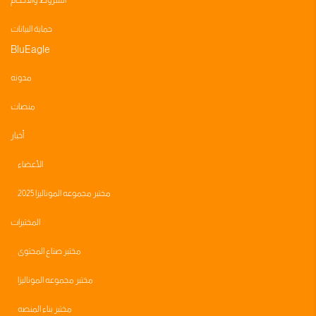
الشروط والأحكام
حماية البيانات
BluEagle
مدونه
منصات
أخبار
الأعضاء
مختبر مجموعه الموناليزا 2025
المختبرات
مختبر صناع المحتوى
مختبر مجموعه الموناليزا
مختبر بناء المنصه