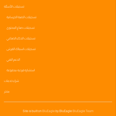
تسجيلات الأسئلة
تسجيلات الصبة الخرسانية
تسجيلات صناع المحتوى
تسجيلات الذكاء الصناعي
تسجيلات اسماك القرش
الدعم الفني
استشاره فرديه مدفوعة
شراء خدمات
متجر
Site is built on
BluEagle
by BluEagle
BluEagle Team