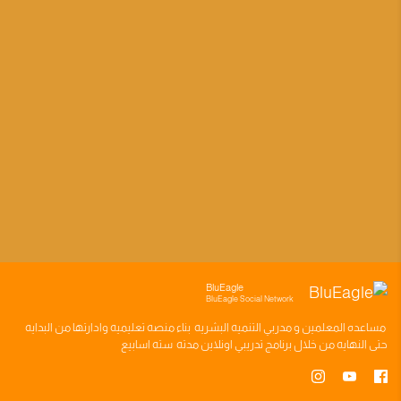
BluEagle
BluEagle Social Network
مساعده
المعلمين
و
مدربي التنميه البشريه
بناء
منصه تعليميه
وادارتها من البدايه
حتى النهايه من خلال
برنامج تدريبي
اونلاين مدته
سته اسابيع