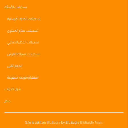
تسجيلات الأسئلة
تسجيلات الصبة الخرسانية
تسجيلات صناع المحتوى
تسجيلات الذكاء الصناعي
تسجيلات اسماك القرش
الدعم الفني
استشاره فرديه مدفوعة
شراء خدمات
متجر
Site is built on
BluEagle
by BluEagle
BluEagle Team