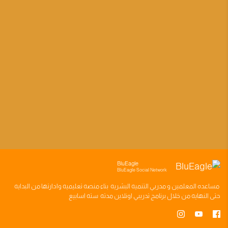
BluEagle
BluEagle Social Network
مساعده
المعلمين
و
مدربي التنميه البشريه
بناء
منصه تعليميه
وادارتها من البدايه
حتى النهايه من خلال
برنامج تدريبي
اونلاين مدته
سته اسابيع