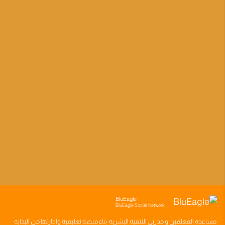
BluEagle
BluEagle Social Network
مساعده
المعلمين
و
مدربي التنميه البشريه
بناء
منصه تعليميه
وادارتها من البدايه