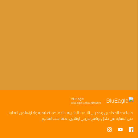
BluEagle
BluEagle Social Network
مساعده
المعلمين
و
مدربي التنميه البشريه
بناء
منصه تعليميه
وادارتها من البدايه
حتى النهايه من خلال
برنامج تدريبي
اونلاين مدته
سته اسابيع