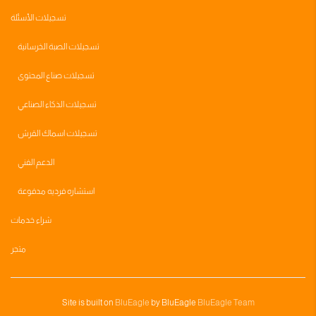
تسجيلات الأسئلة
تسجيلات الصبة الخرسانية
تسجيلات صناع المحتوى
تسجيلات الذكاء الصناعي
تسجيلات اسماك القرش
الدعم الفني
استشاره فرديه مدفوعة
شراء خدمات
متجر
Site is built on
BluEagle
by BluEagle
BluEagle Team