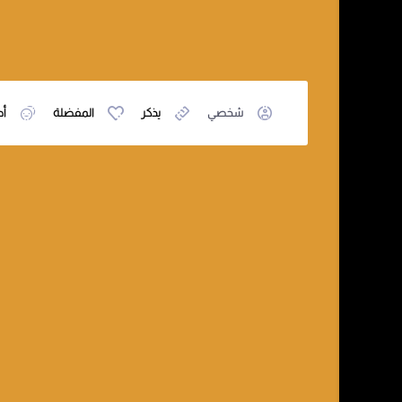
شخصي
يذكر
المفضلة
أص