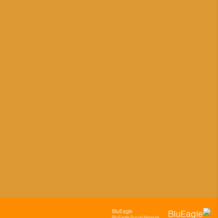
BluEagle
BluEagle Social Network