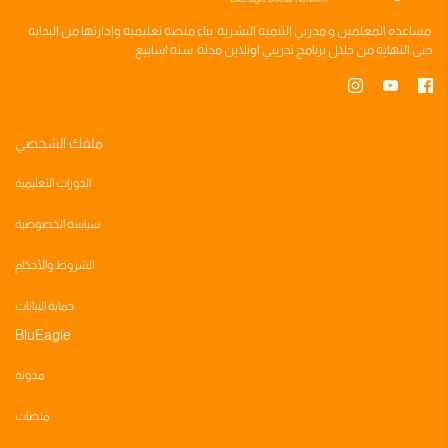
مساعده
المعلمين
و
مدربي التنميه البشريه
بناء
منصه تعليميه
وادارتها من البدايه
حتى النهايه من خلال
برنامج تدريبي
اونلاين مدته
سته اسابيع
ملفك الشخصي
الدورات التعليمية
سياسة الخصوصية
الشروط والأحكام
حماية البيانات
BluEagle
مدونه
منصات