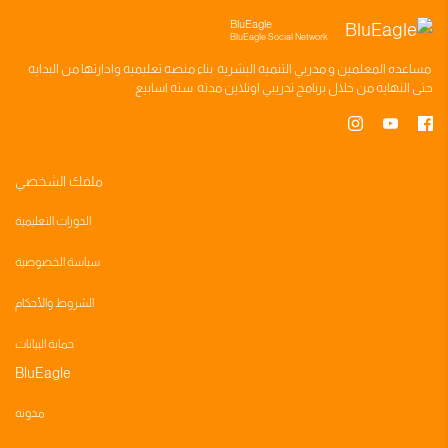
BluEagle
BluEagle Social Network
مساعده
المعلمين
و
مدربي التنميه البشريه
بناء
منصه تعليميه
وادارتها من البدايه
حتى النهايه من خلال
برنامج تدريبي
اونلاين مدته
سته اسابيع
ملفك الشخصي
الدورات التعليمية
سياسة الخصوصية
الشروط والأحكام
حماية البيانات
BluEagle
مدونه