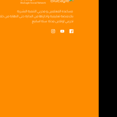
BluEagle Social Network
مساعده
المعلمين
و
مدربي التنميه البشريه
بناء
منصه تعليميه
وادارتها من البدايه حتى النهايه من خل
تدريبي
اونلاين مدته
سته اسابيع