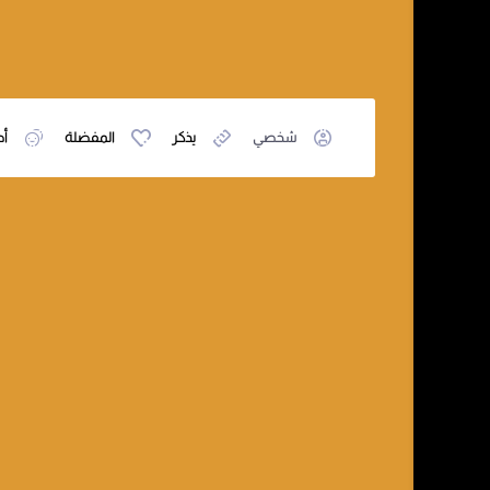
شخصي
يذكر
المفضلة
أص