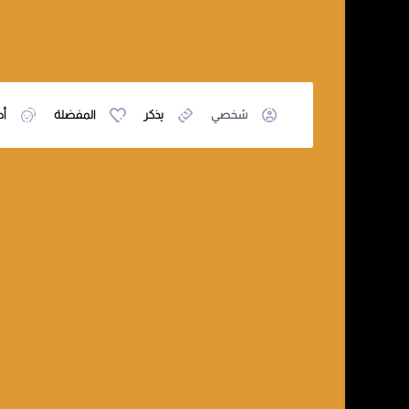
شخصي
يذكر
المفضلة
أص