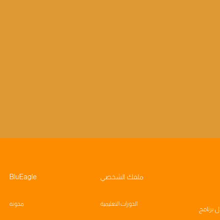
ملفك الشخصي
BluEagle
الدورات التعليمية
مدونه
ال
برنامج