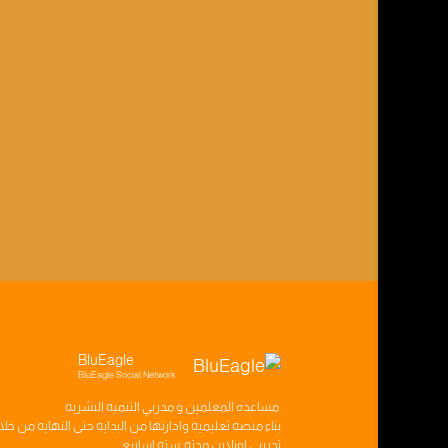
BluEagle
BluEagle Social Network
مساعده
المعلمين
و
مدربي التنميه البشريه
بناء
منصه تعليميه
وادارتها من البدايه حتى النهايه من خل
تدريبي
اونلاين مدته
سته اسابيع