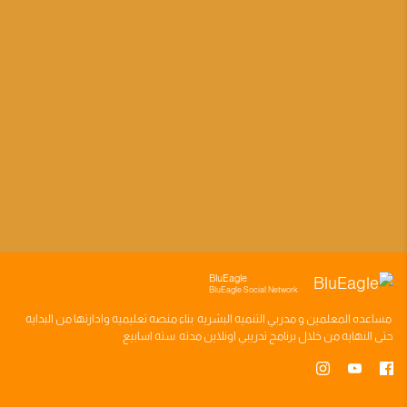
BluEagle
BluEagle Social Network
مساعده
المعلمين
و
مدربي التنميه البشريه
بناء
منصه تعليميه
وادارتها من البدايه
حتى النهايه من خلال
برنامج تدريبي
اونلاين مدته
سته اسابيع