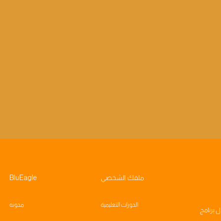
ملفك الشخصي
BluEagle
الدورات التعليمية
مدونه
ال
برنامج