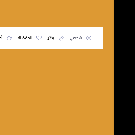
شخصي
يذكر
المفضلة
أص