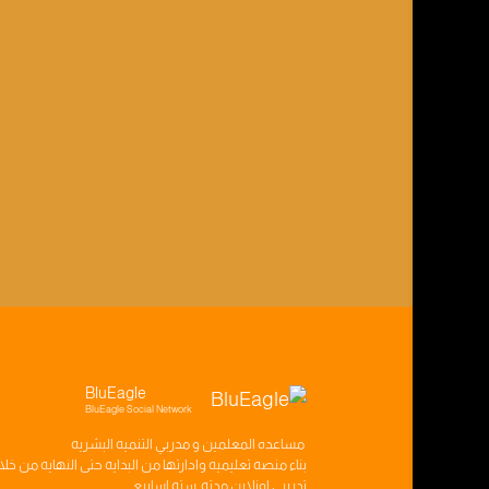
BluEagle
BluEagle Social Network
مساعده
المعلمين
و
مدربي التنميه البشريه
بناء
منصه تعليميه
وادارتها من البدايه حتى النهايه من خل
تدريبي
اونلاين مدته
سته اسابيع