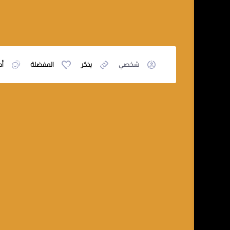
شخصي
يذكر
المفضلة
أص