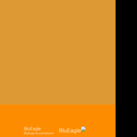
BluEagle
BluEagle Social Network