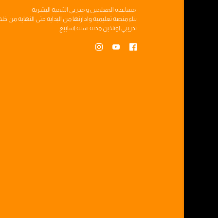
مساعده
المعلمين
و
مدربي التنميه البشريه
بناء
منصه تعليميه
وادارتها من البدايه حتى النهايه من خل
تدريبي
اونلاين مدته
سته اسابيع