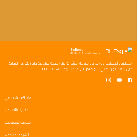
BluEagle
BluEagle Social Network
مساعده
المعلمين
و
مدربي التنميه البشريه
بناء
منصه تعليميه
وادارتها من البدايه
حتى النهايه من خلال
برنامج تدريبي
اونلاين مدته
سته اسابيع
ملفك الشخصي
الدورات التعليمية
سياسة الخصوصية
الشروط والأحكام