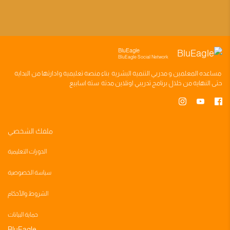
BluEagle
BluEagle Social Network
مساعده
المعلمين
و
مدربي التنميه البشريه
بناء
منصه تعليميه
وادارتها من البدايه
حتى النهايه من خلال
برنامج تدريبي
اونلاين مدته
سته اسابيع
ملفك الشخصي
الدورات التعليمية
سياسة الخصوصية
الشروط والأحكام
حماية البيانات
BluEagle