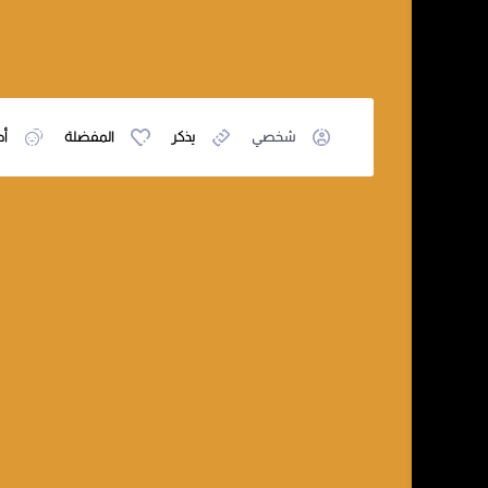
شخصي
يذكر
المفضلة
أص