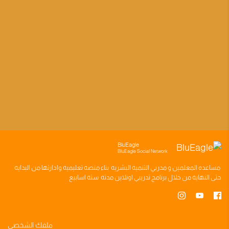
BluEagle
BluEagle Social Network
مساعده
المعلمين
و
مدربي التنميه البشريه
بناء
منصه تعليميه
وادارتها من البدايه
حتى النهايه من خلال
برنامج تدريبي
اونلاين مدته
سته اسابيع
ملفك الشخصي