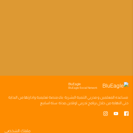
BluEagle
BluEagle Social Network
مساعده
المعلمين
و
مدربي التنميه البشريه
بناء
منصه تعليميه
وادارتها من البدايه
حتى النهايه من خلال
برنامج تدريبي
اونلاين مدته
سته اسابيع
ملفك الشخصي