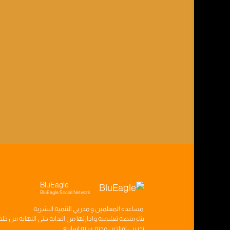
BluEagle
BluEagle Social Network
مساعده
المعلمين
و
مدربي التنميه البشريه
بناء
منصه تعليميه
وادارتها من البدايه حتى النهايه من خل
تدريبي
اونلاين مدته
سته اسابيع