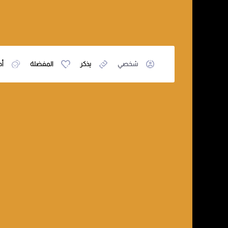
شخصي
يذكر
المفضلة
أص