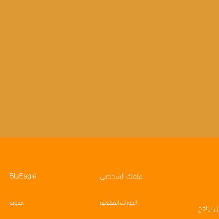
ملفك الشخصي
BluEagle
الدورات التعليمية
مدونه
ال
برنامج